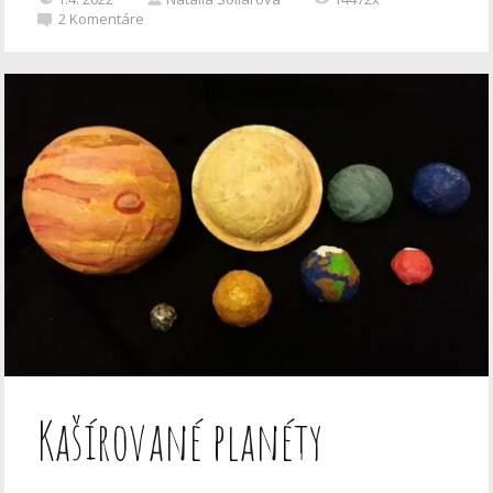
2
Komentáre
Kašírované planéty