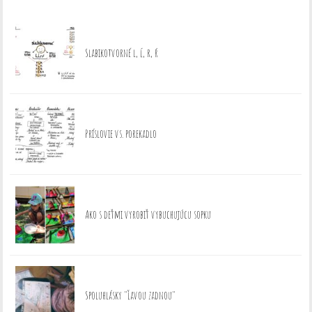
Slabikotvorné l, ĺ, r, ŕ
Príslovie vs. porekadlo
Ako s deťmi vyrobiť vybuchujúcu sopku
Spoluhlásky "ľavou zadnou"