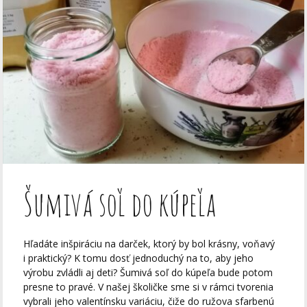
Šumivá soľ do kúpeľa
Hľadáte inšpiráciu na darček, ktorý by bol krásny, voňavý
i praktický? K tomu dosť jednoduchý na to, aby jeho
výrobu zvládli aj deti? Šumivá soľ do kúpeľa bude potom
presne to pravé. V našej školičke sme si v rámci tvorenia
vybrali jeho valentínsku variáciu, čiže do ružova sfarbenú