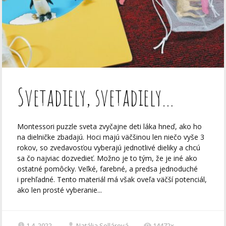
Svetadiely, svetadiely…
Montessori puzzle sveta zvyčajne deti láka hneď, ako ho
na dielničke zbadajú. Hoci majú väčšinou len niečo vyše 3
rokov, so zvedavosťou vyberajú jednotlivé dieliky a chcú
sa čo najviac dozvedieť. Možno je to tým, že je iné ako
ostatné pomôcky. Veľké, farebné, a predsa jednoduché
i prehľadné. Tento materiál má však oveľa väčší potenciál,
ako len prosté vyberanie...
1.4. 2022
Natália Sollárová
14472x