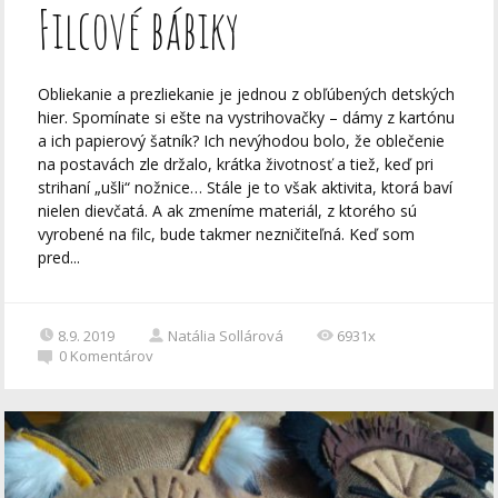
Filcové bábiky
Obliekanie a prezliekanie je jednou z obľúbených detských
hier. Spomínate si ešte na vystrihovačky – dámy z kartónu
a ich papierový šatník? Ich nevýhodou bolo, že oblečenie
na postavách zle držalo, krátka životnosť a tiež, keď pri
strihaní „ušli“ nožnice… Stále je to však aktivita, ktorá baví
nielen dievčatá. A ak zmeníme materiál, z ktorého sú
vyrobené na filc, bude takmer nezničiteľná. Keď som
pred...
8.9. 2019
Natália Sollárová
6931x
0
Komentárov