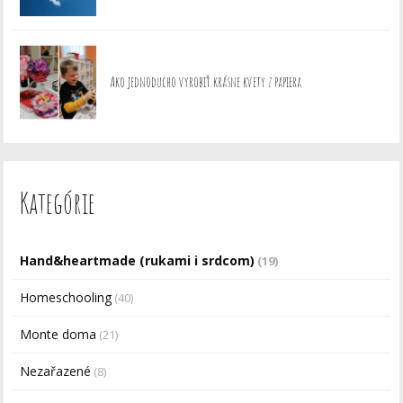
Ako jednoducho vyrobiť krásne kvety z papiera
Kategórie
Hand&heartmade (rukami i srdcom)
(19)
Homeschooling
(40)
Monte doma
(21)
Nezařazené
(8)