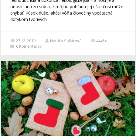
jednoduchšia a dokonca i ekologickejšia – a hoci je aj
odosielaná zo srdca, z môjho pohľadu jej ešte čosi môže
chýbať. Kúsok duše, akási vôňa človečiny vpečatená
dotykom tvorivých...
27.12. 2019
Natália Sollárová
4445x
0
Komentárov