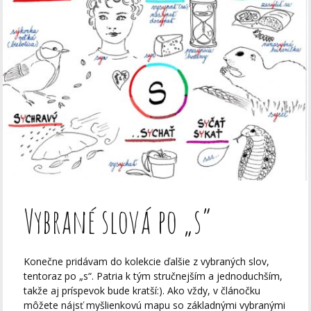
Vybrané slová po „s“
Konečne pridávam do kolekcie ďalšie z vybraných slov,
tentoraz po „s“. Patria k tým stručnejším a jednoduchším,
takže aj príspevok bude kratší:). Ako vždy, v článočku
môžete nájsť myšlienkovú mapu so základnými vybranými