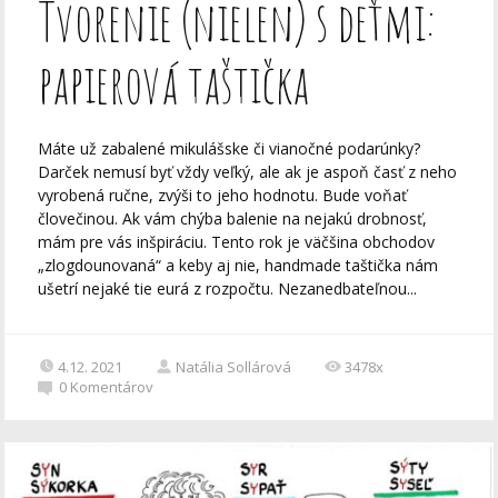
Tvorenie (nielen) s deťmi:
papierová taštička
Máte už zabalené mikulášske či vianočné podarúnky?
Darček nemusí byť vždy veľký, ale ak je aspoň časť z neho
vyrobená ručne, zvýši to jeho hodnotu. Bude voňať
človečinou. Ak vám chýba balenie na nejakú drobnosť,
mám pre vás inšpiráciu. Tento rok je väčšina obchodov
„zlogdounovaná“ a keby aj nie, handmade taštička nám
ušetrí nejaké tie eurá z rozpočtu. Nezanedbateľnou...
4.12. 2021
Natália Sollárová
3478x
0
Komentárov