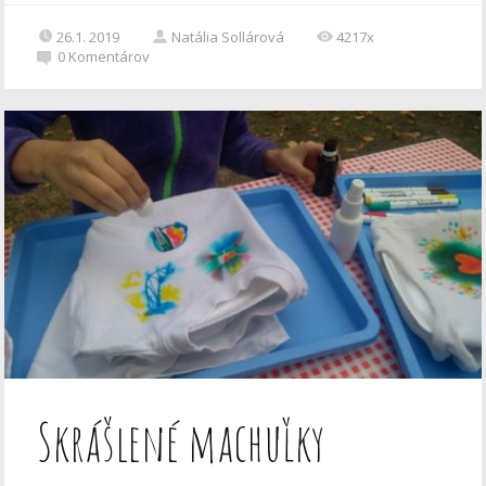
26.1. 2019
Natália Sollárová
4217x
0
Komentárov
Skrášlené machuľky