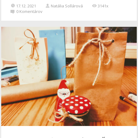
17.12. 2021
Natália Sollárová
3141x
0
Komentárov