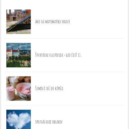
Ako na matematiku hravo
Štvrtácka vlastiveda - geo časť II.
Šumivá soľ do kúpeľa
Spoznávanie oblakov