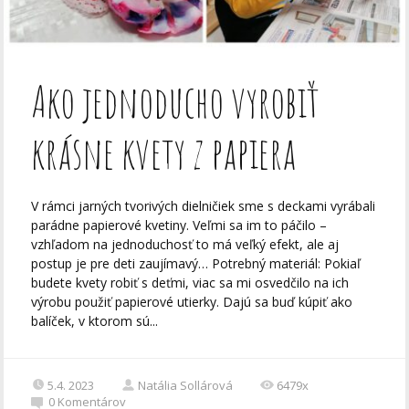
Ako jednoducho vyrobiť
krásne kvety z papiera
V rámci jarných tvorivých dielničiek sme s deckami vyrábali
parádne papierové kvetiny. Veľmi sa im to páčilo –
vzhľadom na jednoduchosť to má veľký efekt, ale aj
postup je pre deti zaujímavý… Potrebný materiál: Pokiaľ
budete kvety robiť s deťmi, viac sa mi osvedčilo na ich
výrobu použiť papierové utierky. Dajú sa buď kúpiť ako
balíček, v ktorom sú...
5.4. 2023
Natália Sollárová
6479x
0
Komentárov