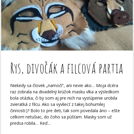
Rys, divočák a filcová partia
Niekedy sa človek „namočí“, ani nevie ako… Moja dcéra
raz zobrala na divadelný krúžok masku vlka a výsledkom
bola otázka, či by som aj pre nich na vystúpenie urobila
zvieratká z filcu. Ako sa vyvliecť z takej bohumilej
činnosti:)? Bolo to pre deti, tak som povedala áno – ešte
celkom netušiac, do čoho sa púšťam. Masky som už
predsa robila… Keď...