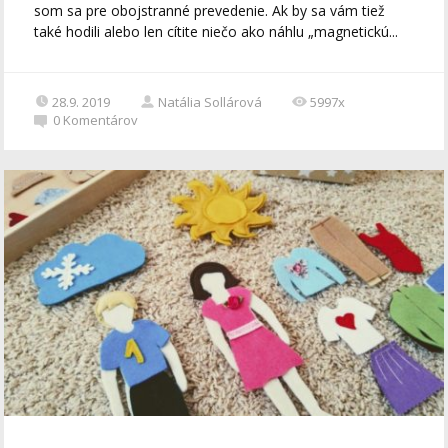
som sa pre obojstranné prevedenie. Ak by sa vám tiež
také hodili alebo len cítite niečo ako náhlu „magnetickú...
28.9. 2019
Natália Sollárová
5997x
0
Komentárov