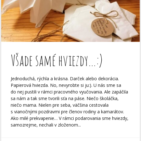
Všade samé hviezdy…:)
Jednoduchá, rýchla a krásna. Darček alebo dekorácia.
Papierová hviezda. No, nevyrobte si ju:). U nás sme sa
do nej pustili v rámci pracovného vyučovania. Ale zapáčila
sa nám a tak sme tvorili sťa na páse. Niečo školáčka,
niečo mama. Nielen pre seba, väčšina cestovala
s vianočnými pozdravmi pre členov rodiny a kamarátov.
Ako milé prekvapenie… V rámci podarovania sme hviezdy,
samozrejme, nechali v zloženom...