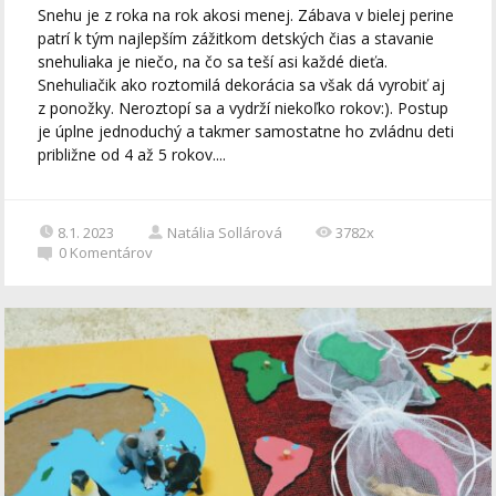
Snehu je z roka na rok akosi menej. Zábava v bielej perine
patrí k tým najlepším zážitkom detských čias a stavanie
snehuliaka je niečo, na čo sa teší asi každé dieťa.
Snehuliačik ako roztomilá dekorácia sa však dá vyrobiť aj
z ponožky. Neroztopí sa a vydrží niekoľko rokov:). Postup
je úplne jednoduchý a takmer samostatne ho zvládnu deti
približne od 4 až 5 rokov....
8.1. 2023
Natália Sollárová
3782x
0
Komentárov