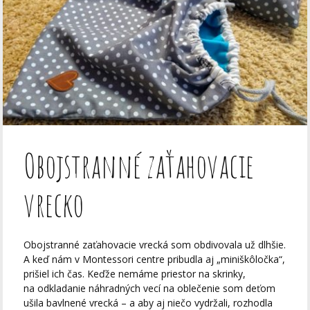
Obojstranné zaťahovacie
vrecko
Obojstranné zaťahovacie vrecká som obdivovala už dlhšie.
A keď nám v Montessori centre pribudla aj „miniškôločka“,
prišiel ich čas. Keďže nemáme priestor na skrinky,
na odkladanie náhradných vecí na oblečenie som deťom
ušila bavlnené vrecká – a aby aj niečo vydržali, rozhodla