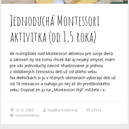
Jednoduchá Montessori
aktivitka (od 1,5 roka)
Ak rozmýšľate nad Montessori aktivitou pre svoje dieťa
a zároveň by ste tomu chceli dať aj nejaký zmysel, mám
pre vás jednoduchý návod. Vhadzovanie je jednou
z obľúbených činnosťou detí už od útleho veku.
Na dielničkách si ju v rôznych obmenách vyberajú deti už
od 18 mesiacov a siahajú po nej až do predškolského
veku. Dopriať im ju na „Montessori štýl“ môžete i v...
12.12. 2020
Natália Sollárová
3351x
0
Komentárov