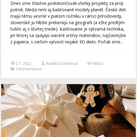
Dnes sme šťastne podokončovali všetky projekty za prvý
polrok. Medzi nimi aj kašírované modely planét. České deti
majú tému vesmír v piatom ročníku v rámci prírodovedy,
slovenské ju hlbšie preberajú na geografii (a ešte predtým
tuším aj v štvrtej triede). Kašírovanie je výtvarná technika,
pri ktorej sa spájajú viaceré vrstvy materiálov, najčastejšie
z papiera, s cieľom vytvoriť nejaké 3D dielo. Poňali sme...
2.1. 2022
Natália Sollárová
6662x
0
Komentárov