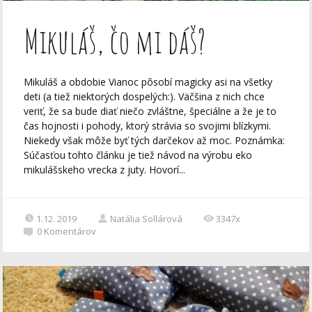
Mikuláš, čo mi dáš?
Mikuláš a obdobie Vianoc pôsobí magicky asi na všetky
deti (a tiež niektorých dospelých:). Väčšina z nich chce
veriť, že sa bude diať niečo zvláštne, špeciálne a že je to
čas hojnosti i pohody, ktorý strávia so svojimi blízkymi.
Niekedy však môže byť tých darčekov až moc. Poznámka:
Súčasťou tohto článku je tiež návod na výrobu eko
mikulášskeho vrecka z juty. Hovorí...
1.12. 2019
Natália Sollárová
3347x
0
Komentárov