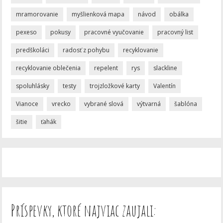
mramorovanie
myšlienková mapa
návod
obálka
pexeso
pokusy
pracovné vyučovanie
pracovný list
predškoláci
radosť z pohybu
recyklovanie
recyklovanie oblečenia
repelent
rys
slackline
spoluhlásky
testy
trojzložkové karty
Valentín
Vianoce
vrecko
vybrané slová
výtvarná
šablóna
šitie
ťahák
Príspevky, ktoré najviac zaujali: