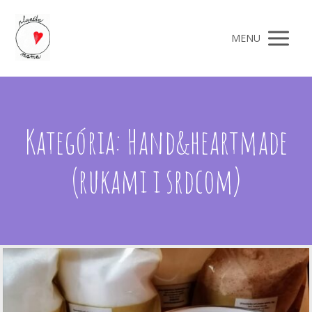
MENU
Kategória: Hand&heartmade
(rukami i srdcom)