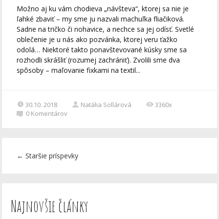
Možno aj ku vám chodieva „návšteva“, ktorej sa nie je
ľahké zbaviť – my sme ju nazvali machuľka fliačiková.
Sadne na tričko či nohavice, a nechce sa jej odísť. Svetlé
oblečenie je u nás ako pozvánka, ktorej veru ťažko
odolá… Niektoré takto ponavštevované kúsky sme sa
rozhodli skrášliť (rozumej zachrániť). Zvolili sme dva
spôsoby – maľovanie fixkami na textil...
30.10. 2018
Natália Sollárová
3360x
0
Komentárov
←
Staršie príspevky
Najnovšie články