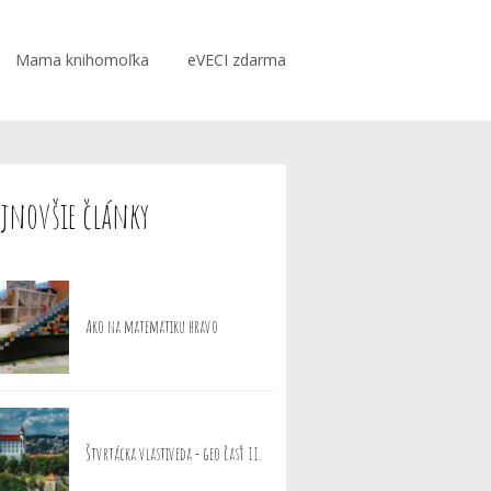
Mama knihomoľka
eVECI zdarma
jnovšie články
Ako na matematiku hravo
Štvrtácka vlastiveda - geo časť II.