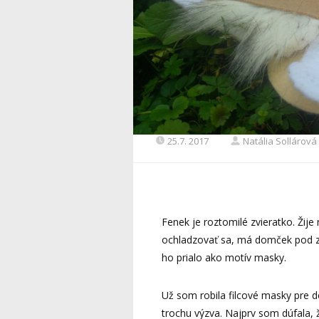
25.7. 2017
Natália Sollárová
Fenek je roztomilé zvieratko. Žij
ochladzovať sa, má domček pod ze
ho prialo ako motív masky.
Už som robila filcové masky pre det
trochu výzva. Najprv som dúfala, 