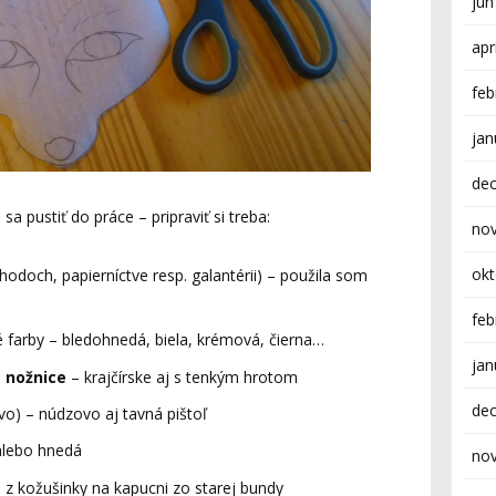
jún
apr
feb
jan
de
pustiť do práce – pripraviť si treba:
no
ok
hodoch, papierníctve resp. galantérii) – použila som
feb
 farby – bledohnedá, biela, krémová, čierna…
jan
,
nožnice
– krajčírske aj s tenkým hrotom
de
vo) – núdzovo aj tavná pištoľ
alebo hnedá
no
 z kožušinky na kapucni zo starej bundy