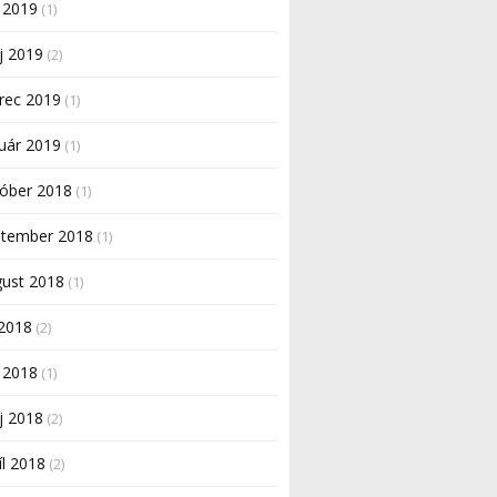
 2019
(1)
j 2019
(2)
rec 2019
(1)
uár 2019
(1)
tóber 2018
(1)
ptember 2018
(1)
gust 2018
(1)
 2018
(2)
 2018
(1)
j 2018
(2)
íl 2018
(2)