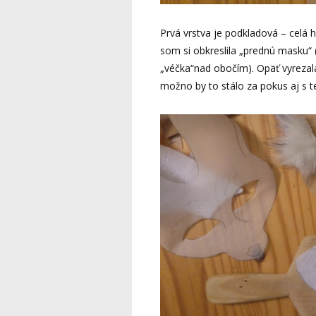
Prvá vrstva je podkladová – celá h
som si obkreslila „prednú masku“ (
„véčka“nad obočím). Opäť vyrezala
možno by to stálo za pokus aj s 