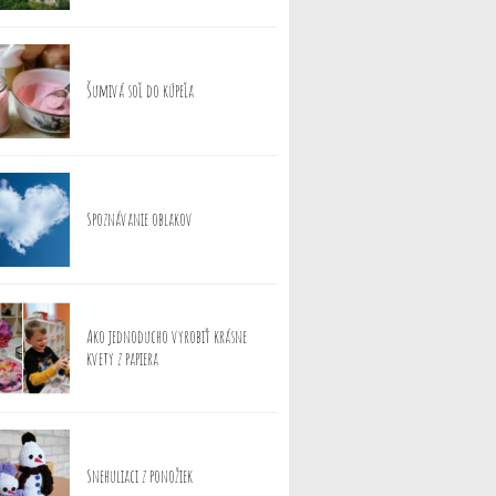
Šumivá soľ do kúpeľa
Spoznávanie oblakov
Ako jednoducho vyrobiť krásne
kvety z papiera
Snehuliaci z ponožiek