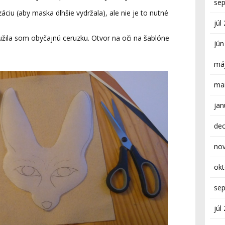
se
izáciu (aby maska dlhšie vydržala), ale nie je to nutné
júl
oužila som obyčajnú ceruzku. Otvor na oči na šablóne
jún
má
ma
jan
de
no
ok
se
júl