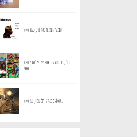
Ako na (dobrú) prezentáciu
Ako s deťmi vyrobiť vybuchujúcu
sopku
Ako sa (ne)učiť s radosťou...