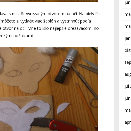
jún
lava s neskôr vyrezaným otvorom na oči. Na biely filc
má
môžete si vytlačiť viac šablón a vystrihnúť podľa
ma
 otvor na oči. Mne to išlo najlepšie orezávačom, no
tenkými nožnicami.
jan
ok
se
au
júl
jún
má
apr