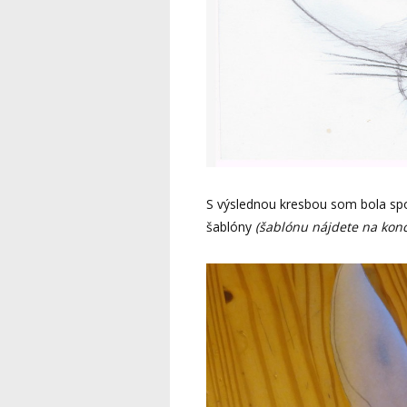
S výslednou kresbou som bola spok
šablóny
(šablónu nájdete na konc