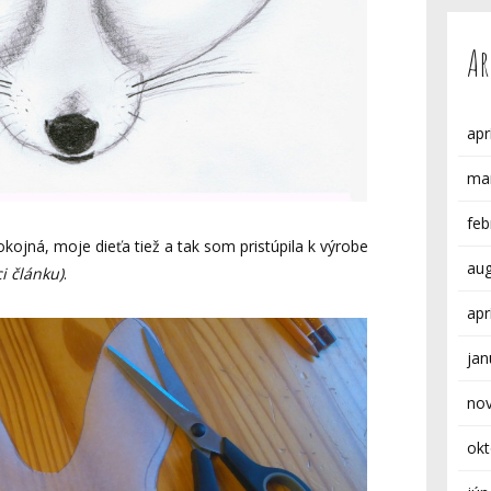
Ar
apr
ma
feb
ojná, moje dieťa tiež a tak som pristúpila k výrobe
au
i článku)
.
apr
jan
no
ok