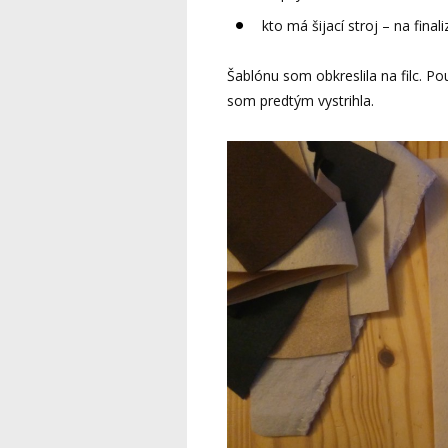
kto má šijací stroj – na final
Šablónu som obkreslila na filc. P
som predtým vystrihla.