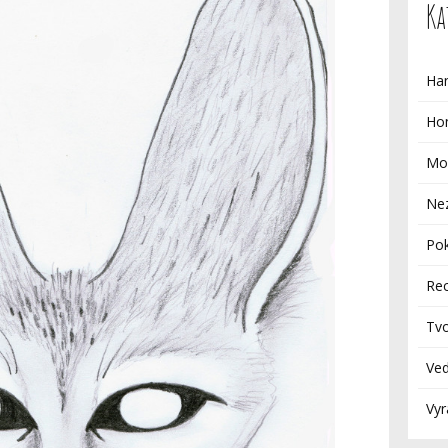
Ka
Ha
Ho
Mo
Ne
Po
Rec
Tvo
Ve
Vy