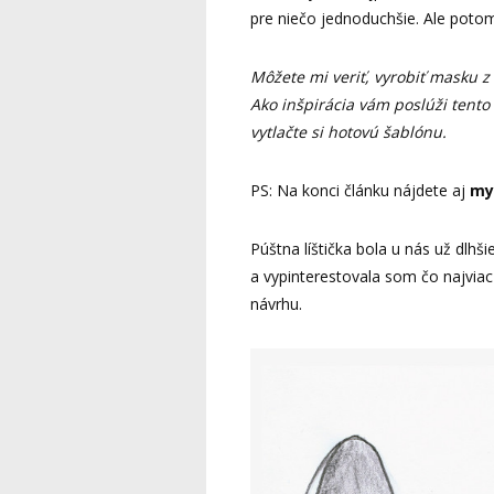
pre niečo jednoduchšie. Ale poto
Môžete mi veriť, vyrobiť masku z fi
Ako inšpirácia vám poslúži tento
vytlačte si hotovú šablónu.
PS: Na konci článku nájdete aj
my
Púštna líštička bola u nás už dlhš
a vypinterestovala som čo najviac 
návrhu.