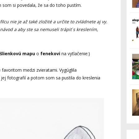
m som si povedala, že sa do toho pustím.
lcu nie je až také zložité a určite to zvládnete aj vy.
 návod a aby ste sa nemuseli trápiť s kreslením,
šlienkovú mapu
o
fenekovi
na vytlačenie:)
ie favoritom medzi zvieratami. Vygúglila
jej fotografií a potom som sa pustila do kreslenia