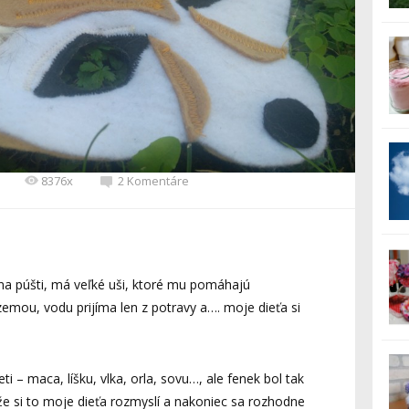
8376x
2 Komentáre
e na púšti, má veľké uši, ktoré mu pomáhajú
mou, vodu prijíma len z potravy a…. moje dieťa si
i – maca, líšku, vlka, orla, sovu…, ale fenek bol tak
že si to moje dieťa rozmyslí a nakoniec sa rozhodne