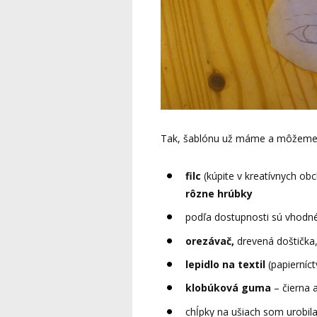
Tak, šablónu už máme a môžeme sa 
filc
(kúpite v kreatívnych obc
rôzne hrúbky
podľa dostupnosti sú vhodné
orezávač,
drevená doštička
lepidlo na textil
(papierníct
klobúková guma
– čierna 
chĺpky na ušiach som urobila