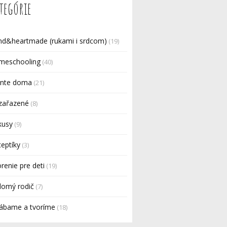
tegórie
nd&heartmade (rukami i srdcom)
(19)
meschooling
(40)
nte doma
(21)
zařazené
(8)
kusy
(9)
eptíky
(3)
renie pre deti
(19)
domý rodič
(7)
rábame a tvoríme
(18)