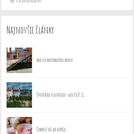
0
Komentárov
Najnovšie články
Ako na matematiku hravo
Štvrtácka vlastiveda - geo časť II.
Šumivá soľ do kúpeľa