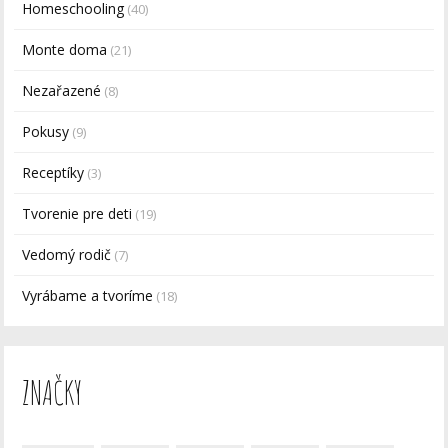
Homeschooling
(40)
Monte doma
(21)
Nezařazené
(8)
Pokusy
(9)
Receptíky
(3)
Tvorenie pre deti
(19)
Vedomý rodič
(7)
Vyrábame a tvoríme
(18)
ZNAČKY