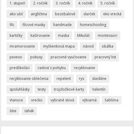
1. stupeň
2. ročník
3. ročník
4. ročník
5. ročník
ako ušiť
angličtina
bezobalové
darček
eko vrecká
filc
filcové masky
handmade
homeschooling
kartičky
kašírovanie
maska
Mikuláš
montessori
mramorovanie
myšlienková mapa
návod
obálka
pexeso
pokusy
pracovné vyučovanie
pracovný list
predškoláci
radosť z pohybu
recyklovanie
recyklovanie oblečenia
repelent
rys
slackline
spoluhlásky
testy
trojzložkové karty
Valentín
Vianoce
vrecko
vybrané slová
výtvarná
šablóna
šitie
ťahák