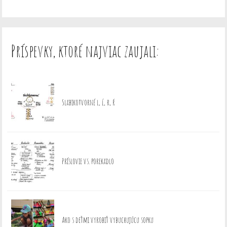
Príspevky, ktoré najviac zaujali:
Slabikotvorné l, ĺ, r, ŕ
Príslovie vs. porekadlo
Ako s deťmi vyrobiť vybuchujúcu sopku