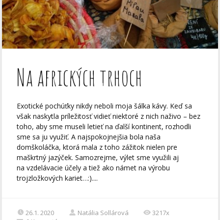
Na afrických trhoch
Exotické pochúťky nikdy neboli moja šálka kávy. Keď sa
však naskytla príležitosť vidieť niektoré z nich naživo – bez
toho, aby sme museli letieť na ďalší kontinent, rozhodli
sme sa ju využiť. A najspokojnejšia bola naša
domškoláčka, ktorá mala z toho zážitok nielen pre
maškrtný jazýček. Samozrejme, výlet sme využili aj
na vzdelávacie účely a tiež ako námet na výrobu
trojzložkových kariet…:)....
26.1. 2020
Natália Sollárová
3217x