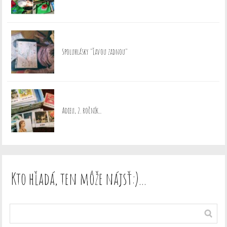
Spoluhlásky "ľavou zadnou"
Adieu, 2. ročník...
Kto hľadá, ten môže nájsť:)…