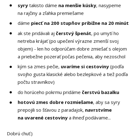
syry
takisto dáme
na menšie kúsky
, nasypeme
na rajčiny a zľahka premiešame
dáme
piecť
na 200 stupňov pribižne na 20 minút
ak ste pridávali aj
čerstvý špenát
, po umytí ho
netreba krájať (po upečení výrazne zmenší svoj
objem) - len ho odporúčam dobre zmiešať s olejom
a priebežne pozerať počas pečenia, aby nezoschol
kým sa zmes pečie,
uvaríme si cestoviny
(podľa
svojho gusta klasické alebo bezlepkové a tiež podľa
počtu stravníkov)
do horúceho pokrmu pridáme
čerstvú bazalku
hotovú zmes dobre rozmiešame
, aby sa syry
prepojili so šťavou z paradajok,
navrstvíme
na uvarené cestoviny
a ihneď podávame...
Dobrú chuť:)