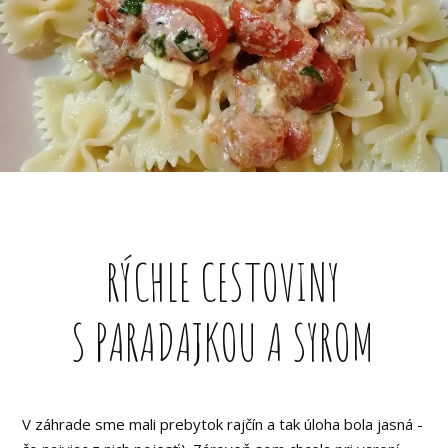
RÝCHLE CESTOVINY
S PARADAJKOU A SYROM
V záhrade sme mali prebytok rajčín a tak úloha bola jasná -