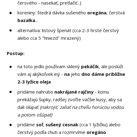
čersvého - nasekať, pretlačiť...)
koreniny: štedrá dávka sušeného
oregána
, čerstvá
bazalka
...
alternatíva: listový špenát (cca 2-3 hrste čerstvý
alebo cca 5 "hniezd" mrazený)
Postup:
na toto jedlo používam sklený
pekáčik
, ale poslúži
vám aj akýkoľvek iný -
na
jeho
dno dáme približne
2-3 lyžice oleja
pridáme nahrubo
nakrájané rajčiny
- komu
prekážajú šupky, radšej zvoľte väčšie kusy, aby sa
dali olúpať
(nakrojiť, zaliať na chvíľu horúcou vodou
a potom ošúpať)
pridáme
soľ
,
sušený cesnak
(cca 1 lyžičku) alebo
čerstvý podľa chuti a rozmrvíme
oregáno