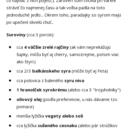
čo najviac z nich pojesť:). Zároveň som chcela pri varení
stráviť čo najmenej času a tak voľba padla na toto
jednoduché jedlo... Okrem toho, paradajky so syrom majú
po upečení skvelú chuť...
Suroviny
(cca 3 porcie):
cca
4 väčšie zrelé rajčiny
(ak vám neprekážujú
šupky, môžu byť aj cherry, samozrejme, potom viac
ako štyri:)
cca 2/3
balkánskeho syra
(môže byť aj Feta)
cca polovica z baleného
syru niva
1 hranolček syrokrému
(alebo cca 3 "trojuholníky")
olivový olej
(podľa preferencie, u nás dávame tzv.
pomace)
menšia lyžička
vegety alebo soli
cca lyžička
sušeného cesnaku
(alebo pár strúčikov