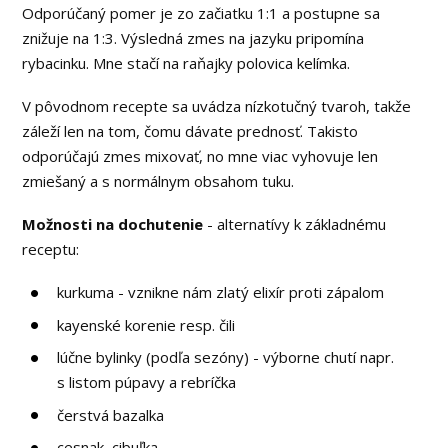
Odporúčaný pomer je zo začiatku 1:1 a postupne sa
znižuje na 1:3. Výsledná zmes na jazyku pripomína
rybacinku. Mne stačí na raňajky polovica kelímka.
V pôvodnom recepte sa uvádza nízkotučný tvaroh, takže
záleží len na tom, čomu dávate prednosť. Takisto
odporúčajú zmes mixovať, no mne viac vyhovuje len
zmiešaný a s normálnym obsahom tuku.
Možnosti na dochutenie
- alternatívy k základnému
receptu:
kurkuma - vznikne nám zlatý elixír proti zápalom
kayenské korenie resp. čili
lúčne bylinky (podľa sezóny) - výborne chutí napr.
s listom púpavy a rebríčka
čerstvá bazalka
cesnak, cibuľka