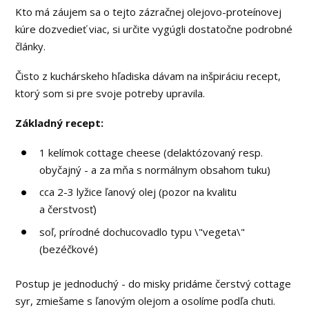
Kto má záujem sa o tejto zázračnej olejovo-proteínovej
kúre dozvedieť viac, si určite vygúgli dostatočne podrobné
články.
Čisto z kuchárskeho hľadiska dávam na inšpiráciu recept,
ktorý som si pre svoje potreby upravila.
Základný recept:
1 kelímok cottage cheese (delaktózovaný resp.
obyčajný - a za mňa s normálnym obsahom tuku)
cca 2-3 lyžice ľanový olej (pozor na kvalitu
a čerstvosť)
soľ, prírodné dochucovadlo typu \"vegeta\"
(bezéčkové)
Postup je jednoduchý - do misky pridáme čerstvý cottage
syr, zmiešame s ľanovým olejom a osolíme podľa chuti.