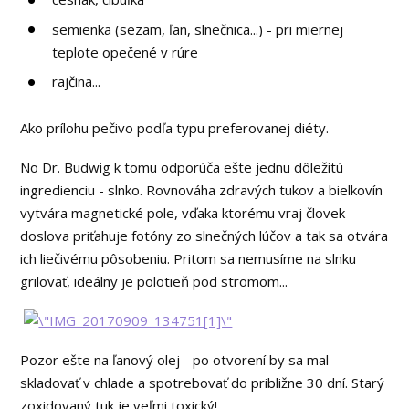
semienka (sezam, ľan, slnečnica...) - pri miernej
teplote opečené v rúre
rajčina...
Ako prílohu pečivo podľa typu preferovanej diéty.
No Dr. Budwig k tomu odporúča ešte jednu dôležitú
ingredienciu - slnko. Rovnováha zdravých tukov a bielkovín
vytvára magnetické pole, vďaka ktorému vraj človek
doslova priťahuje fotóny zo slnečných lúčov a tak sa otvára
ich liečivému pôsobeniu. Pritom sa nemusíme na slnku
grilovať, ideálny je polotieň pod stromom...
Pozor ešte na ľanový olej - po otvorení by sa mal
skladovať v chlade a spotrebovať do približne 30 dní. Starý
zoxidovaný tuk je veľmi toxický!