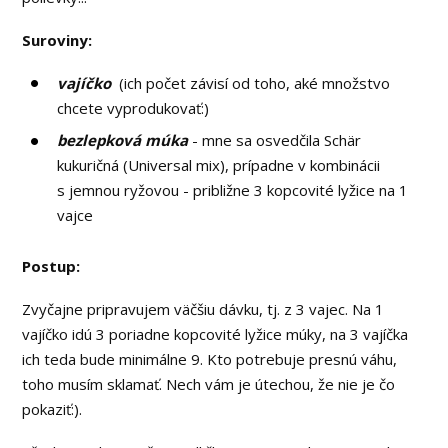
Suroviny:
vajíčko
(ich počet závisí od toho, aké množstvo
chcete vyprodukovať:)
bezlepková múka
- mne sa osvedčila Schär
kukuričná (Universal mix), prípadne v kombinácii
s jemnou ryžovou - približne 3 kopcovité lyžice na 1
vajce
Postup:
Zvyčajne pripravujem väčšiu dávku, tj. z 3 vajec. Na 1
vajíčko idú 3 poriadne kopcovité lyžice múky, na 3 vajíčka
ich teda bude minimálne 9. Kto potrebuje presnú váhu,
toho musím sklamať. Nech vám je útechou, že nie je čo
pokaziť:).