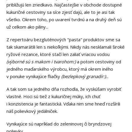
približujú len zriedkavo. Najčastejšie v obchode dostupné
kukuričné cestoviny sa síce zjesť dajú, ale to je asi tak
všetko. Okrem toho, po uvarení tvrdnú a na druhý deň sú
už celkom ako piliny...
Z repertoáru bezgluténových "pasta" produktov sme sa
tak skamarátili len s niekoľkými. Nikdy nás nesklamali široké
ryžové rezance, ktoré stačí len zaliať vriacou vodou
(výborné sú s makom i tvarohom:)
a potom cestoviny od
jedného maďarského výrobcu, ktorý má okrem iného
v ponuke vynikajúce fliačky
(bezlepkový granadír:)
...
A tak som sa jedného dňa rozhodla, že vyskúšam vyrobiť
vlastné. Hoci sú tiež z kukuričnej múky, ich chuť
i konzistencia je fantastická. Vďaka nim sme hneď rozšírili
náš polievkový jedálniček.
Vynikajúce sú napríklad do zeleninovej či bryndzovej
polievky...