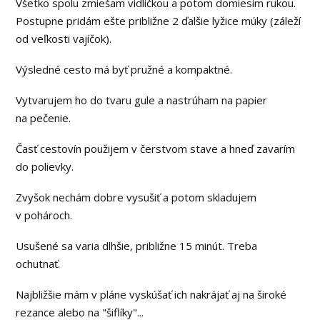
Všetko spolu zmiešam vidličkou a potom domiesim rukou.
Postupne pridám ešte približne 2 ďalšie lyžice múky (záleží
od veľkosti vajíčok).
Výsledné cesto má byť pružné a kompaktné.
Vytvarujem ho do tvaru gule a nastrúham na papier
na pečenie.
Časť cestovín použijem v čerstvom stave a hneď zavarím
do polievky.
Zvyšok nechám dobre vysušiť a potom skladujem
v pohároch.
Usušené sa varia dlhšie, približne 15 minút. Treba
ochutnať.
Najbližšie mám v pláne vyskúšať ich nakrájať aj na široké
rezance alebo na "šiflíky"...